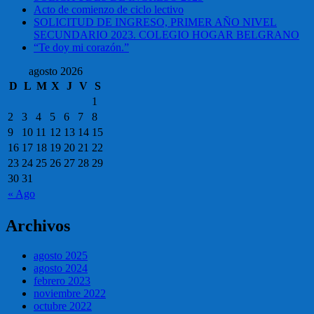
Acto de comienzo de ciclo lectivo
SOLICITUD DE INGRESO, PRIMER AÑO NIVEL
SECUNDARIO 2023. COLEGIO HOGAR BELGRANO
“Te doy mi corazón.”
agosto 2026
D
L
M
X
J
V
S
1
2
3
4
5
6
7
8
9
10
11
12
13
14
15
16
17
18
19
20
21
22
23
24
25
26
27
28
29
30
31
« Ago
Archivos
agosto 2025
agosto 2024
febrero 2023
noviembre 2022
octubre 2022