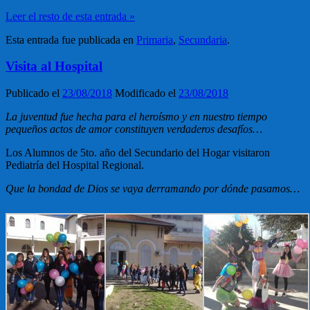
Leer el resto de esta entrada »
Esta entrada fue publicada en
Primaria
,
Secundaria
.
Visita al Hospital
Publicado el
23/08/2018
Modificado el
23/08/2018
La juventud fue hecha para el heroísmo y en nuestro tiempo
pequeños actos de amor constituyen verdaderos desafíos…
Los Alumnos de 5to. año del Secundario del Hogar visitaron
Pediatría del Hospital Regional.
Que la bondad de Dios se vaya derramando por dónde pasamos…