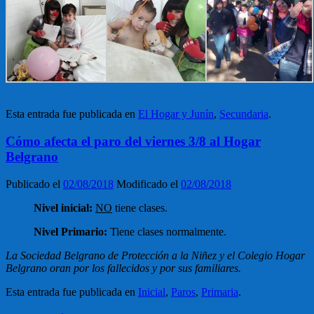
Esta entrada fue publicada en
El Hogar y Junín
,
Secundaria
.
Cómo afecta el paro del viernes 3/8 al Hogar
Belgrano
Publicado el
02/08/2018
Modificado el
02/08/2018
Nivel inicial:
NO
tiene clases.
Nivel Primario:
Tiene clases normalmente.
La Sociedad Belgrano de Protección a la Niñez y el Colegio Hogar
Belgrano oran por los fallecidos y por sus familiares.
Esta entrada fue publicada en
Inicial
,
Paros
,
Primaria
.