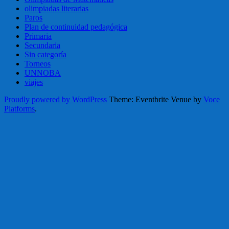
olimpiadas literarias
Paros
Plan de continuidad pedagógica
Primaria
Secundaria
Sin categoría
Torneos
UNNOBA
viajes
Proudly powered by WordPress
Theme: Eventbrite Venue by
Voce
Platforms
.