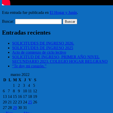
Esta entrada fue publicada en
El Hogar y Junín
.
Buscar:
Entradas recientes
SOLICITUDES DE INGRESO 2026.
SOLICITUDES DE INGRESO 2025
Acto de comienzo de ciclo lectivo
SOLICITUD DE INGRESO, PRIMER AÑO NIVEL
SECUNDARIO 2023. COLEGIO HOGAR BELGRANO
“Te doy mi corazón.”
marzo 2022
D
L
M
X
J
V
S
1
2
3
4
5
6
7
8
9
10
11
12
13
14
15
16
17
18
19
20
21
22
23
24
25
26
27
28
29
30
31