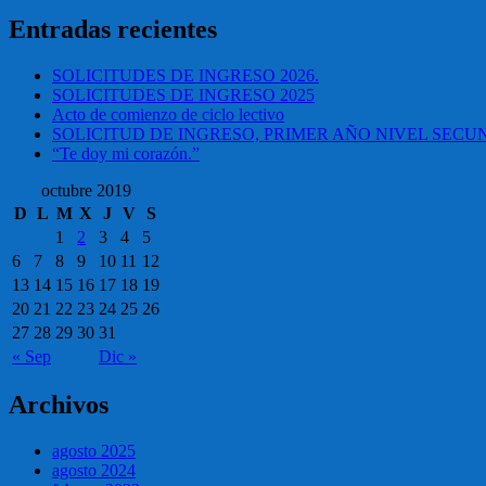
Entradas recientes
SOLICITUDES DE INGRESO 2026.
SOLICITUDES DE INGRESO 2025
Acto de comienzo de ciclo lectivo
SOLICITUD DE INGRESO, PRIMER AÑO NIVEL SEC
“Te doy mi corazón.”
octubre 2019
D
L
M
X
J
V
S
1
2
3
4
5
6
7
8
9
10
11
12
13
14
15
16
17
18
19
20
21
22
23
24
25
26
27
28
29
30
31
« Sep
Dic »
Archivos
agosto 2025
agosto 2024