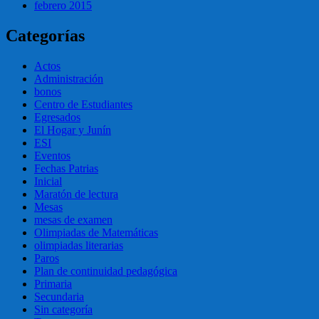
febrero 2015
Categorías
Actos
Administración
bonos
Centro de Estudiantes
Egresados
El Hogar y Junín
ESI
Eventos
Fechas Patrias
Inicial
Maratón de lectura
Mesas
mesas de examen
Olimpiadas de Matemáticas
olimpiadas literarias
Paros
Plan de continuidad pedagógica
Primaria
Secundaria
Sin categoría