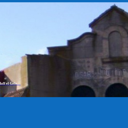
dalf el Gris…