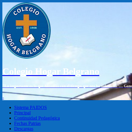
Colegio Hogar Belgrano
"Lo importante es lo que hacemos con el tiempo que nos ha sido dado"… Gan
-
Sistema PAIDOS
Principal
Continuidad Pedagógica
Fechas Patrias
Descargas