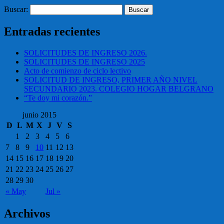
Buscar:
Entradas recientes
SOLICITUDES DE INGRESO 2026.
SOLICITUDES DE INGRESO 2025
Acto de comienzo de ciclo lectivo
SOLICITUD DE INGRESO, PRIMER AÑO NIVEL
SECUNDARIO 2023. COLEGIO HOGAR BELGRANO
“Te doy mi corazón.”
junio 2015
D
L
M
X
J
V
S
1
2
3
4
5
6
7
8
9
10
11
12
13
14
15
16
17
18
19
20
21
22
23
24
25
26
27
28
29
30
« May
Jul »
Archivos