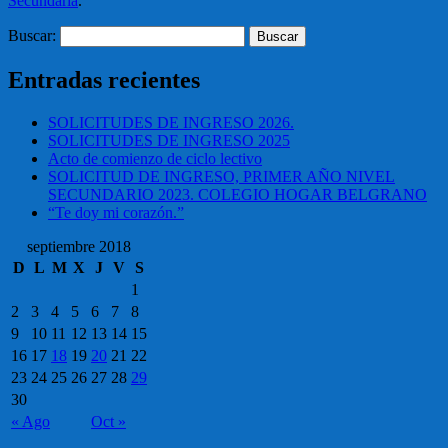
Secundaria
.
Buscar:
Entradas recientes
SOLICITUDES DE INGRESO 2026.
SOLICITUDES DE INGRESO 2025
Acto de comienzo de ciclo lectivo
SOLICITUD DE INGRESO, PRIMER AÑO NIVEL
SECUNDARIO 2023. COLEGIO HOGAR BELGRANO
“Te doy mi corazón.”
septiembre 2018
D
L
M
X
J
V
S
1
2
3
4
5
6
7
8
9
10
11
12
13
14
15
16
17
18
19
20
21
22
23
24
25
26
27
28
29
30
« Ago
Oct »