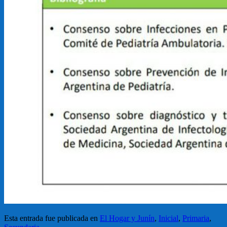
Esta entrada fue publicada en
El Hogar y Junín
,
Inicial
,
Primaria
,