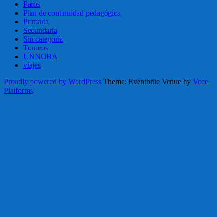
Paros
Plan de continuidad pedagógica
Primaria
Secundaria
Sin categoría
Torneos
UNNOBA
viajes
Proudly powered by WordPress
Theme: Eventbrite Venue by
Voce
Platforms
.