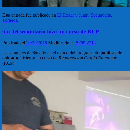
Esta entrada fue publicada en
El Hogar y Junín
,
Secundaria
,
Torneos
.
6to del secundario hizo un curso de RCP
Publicado el
29/09/2018
Modificado el
29/09/2018
Los alumnos de 6to año en el marco del programa de
políticas de
cuidado
, hicieron un curso de
Reanimación Cardio Pulmonar
(RCP).