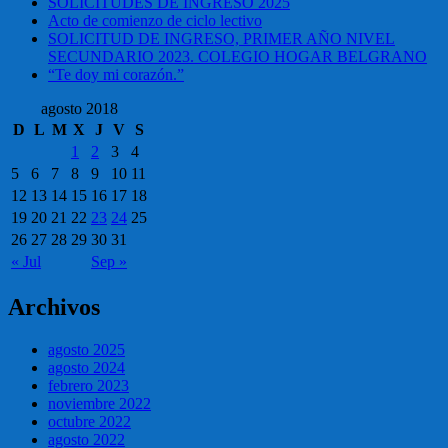
SOLICITUDES DE INGRESO 2025
Acto de comienzo de ciclo lectivo
SOLICITUD DE INGRESO, PRIMER AÑO NIVEL
SECUNDARIO 2023. COLEGIO HOGAR BELGRANO
“Te doy mi corazón.”
agosto 2018
D
L
M
X
J
V
S
1
2
3
4
5
6
7
8
9
10
11
12
13
14
15
16
17
18
19
20
21
22
23
24
25
26
27
28
29
30
31
« Jul
Sep »
Archivos
agosto 2025
agosto 2024
febrero 2023
noviembre 2022
octubre 2022
agosto 2022