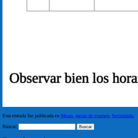
Esta entrada fue publicada en
Mesas
,
mesas de examen
,
Secundaria
.
Buscar: