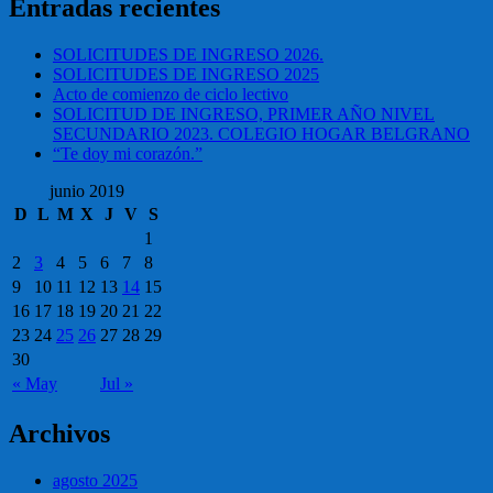
Entradas recientes
SOLICITUDES DE INGRESO 2026.
SOLICITUDES DE INGRESO 2025
Acto de comienzo de ciclo lectivo
SOLICITUD DE INGRESO, PRIMER AÑO NIVEL
SECUNDARIO 2023. COLEGIO HOGAR BELGRANO
“Te doy mi corazón.”
junio 2019
D
L
M
X
J
V
S
1
2
3
4
5
6
7
8
9
10
11
12
13
14
15
16
17
18
19
20
21
22
23
24
25
26
27
28
29
30
« May
Jul »
Archivos
agosto 2025