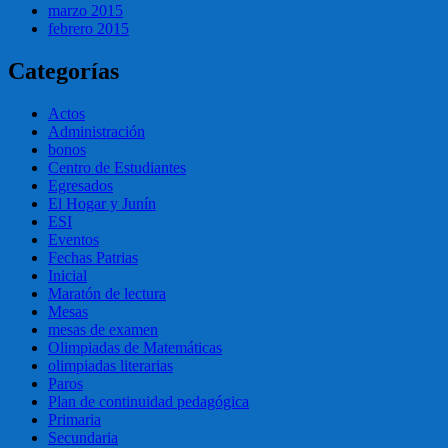
marzo 2015
febrero 2015
Categorías
Actos
Administración
bonos
Centro de Estudiantes
Egresados
El Hogar y Junín
ESI
Eventos
Fechas Patrias
Inicial
Maratón de lectura
Mesas
mesas de examen
Olimpiadas de Matemáticas
olimpiadas literarias
Paros
Plan de continuidad pedagógica
Primaria
Secundaria