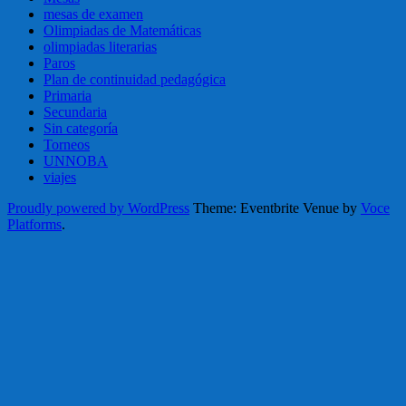
mesas de examen
Olimpiadas de Matemáticas
olimpiadas literarias
Paros
Plan de continuidad pedagógica
Primaria
Secundaria
Sin categoría
Torneos
UNNOBA
viajes
Proudly powered by WordPress
Theme: Eventbrite Venue by
Voce
Platforms
.