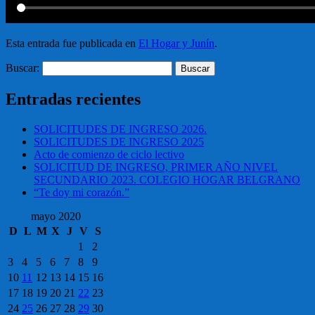
Esta entrada fue publicada en
El Hogar y Junín
.
Buscar:
Entradas recientes
SOLICITUDES DE INGRESO 2026.
SOLICITUDES DE INGRESO 2025
Acto de comienzo de ciclo lectivo
SOLICITUD DE INGRESO, PRIMER AÑO NIVEL
SECUNDARIO 2023. COLEGIO HOGAR BELGRANO
“Te doy mi corazón.”
mayo 2020
D
L
M
X
J
V
S
1
2
3
4
5
6
7
8
9
10
11
12
13
14
15
16
17
18
19
20
21
22
23
24
25
26
27
28
29
30