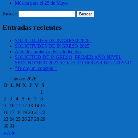
Música para el 25 de Mayo
Buscar:
Entradas recientes
SOLICITUDES DE INGRESO 2026.
SOLICITUDES DE INGRESO 2025
Acto de comienzo de ciclo lectivo
SOLICITUD DE INGRESO, PRIMER AÑO NIVEL
SECUNDARIO 2023. COLEGIO HOGAR BELGRANO
“Te doy mi corazón.”
agosto 2026
D
L
M
X
J
V
S
1
2
3
4
5
6
7
8
9
10
11
12
13
14
15
16
17
18
19
20
21
22
23
24
25
26
27
28
29
30
31
« Ago