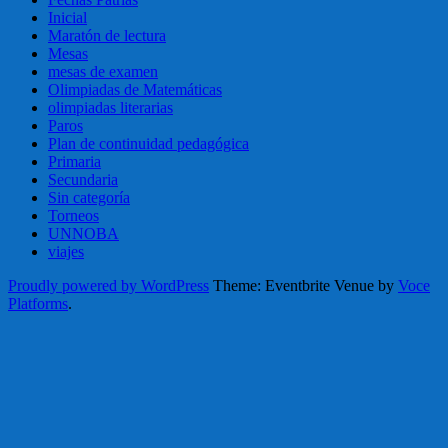
Inicial
Maratón de lectura
Mesas
mesas de examen
Olimpiadas de Matemáticas
olimpiadas literarias
Paros
Plan de continuidad pedagógica
Primaria
Secundaria
Sin categoría
Torneos
UNNOBA
viajes
Proudly powered by WordPress
Theme: Eventbrite Venue by
Voce
Platforms
.