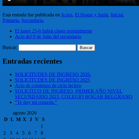
Esta entrada fue publicada en
Actos
,
El Hogar y Junín
,
Inicial
,
Primaria
,
Secundaria
.
El lunes 25-6 habrá clases normalmente
Acto del 9 de Julio del secundario
Buscar:
Entradas recientes
SOLICITUDES DE INGRESO 2026.
SOLICITUDES DE INGRESO 2025
Acto de comienzo de ciclo lectivo
SOLICITUD DE INGRESO, PRIMER AÑO NIVEL
SECUNDARIO 2023. COLEGIO HOGAR BELGRANO
“Te doy mi corazón.”
agosto 2026
D
L
M
X
J
V
S
1
2
3
4
5
6
7
8