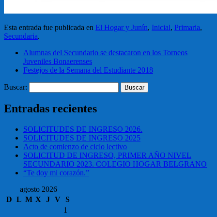
Esta entrada fue publicada en
El Hogar y Junín
,
Inicial
,
Primaria
,
Secundaria
.
Alumnas del Secundario se destacaron en los Torneos
Juveniles Bonaerenses
Festejos de la Semana del Estudiante 2018
Buscar:
Entradas recientes
SOLICITUDES DE INGRESO 2026.
SOLICITUDES DE INGRESO 2025
Acto de comienzo de ciclo lectivo
SOLICITUD DE INGRESO, PRIMER AÑO NIVEL
SECUNDARIO 2023. COLEGIO HOGAR BELGRANO
“Te doy mi corazón.”
agosto 2026
D
L
M
X
J
V
S
1