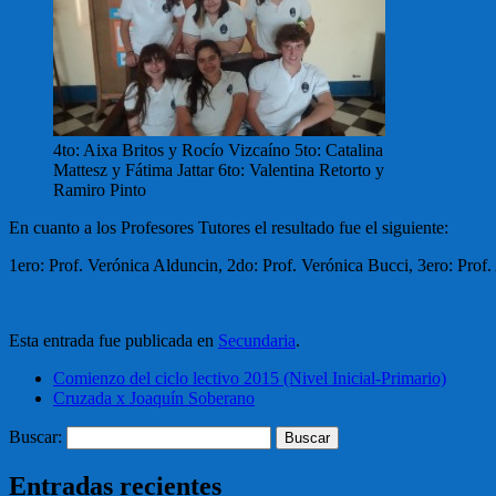
4to: Aixa Britos y Rocío Vizcaíno 5to: Catalina
Mattesz y Fátima Jattar 6to: Valentina Retorto y
Ramiro Pinto
En cuanto a los Profesores Tutores el resultado fue el siguiente:
1ero: Prof. Verónica Alduncin, 2do: Prof. Verónica Bucci, 3ero: Prof. 
Esta entrada fue publicada en
Secundaria
.
Comienzo del ciclo lectivo 2015 (Nivel Inicial-Primario)
Cruzada x Joaquín Soberano
Buscar:
Entradas recientes