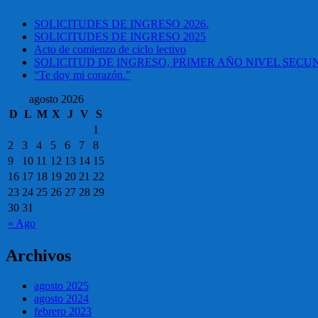
SOLICITUDES DE INGRESO 2026.
SOLICITUDES DE INGRESO 2025
Acto de comienzo de ciclo lectivo
SOLICITUD DE INGRESO, PRIMER AÑO NIVEL SEC
“Te doy mi corazón.”
agosto 2026
D
L
M
X
J
V
S
1
2
3
4
5
6
7
8
9
10
11
12
13
14
15
16
17
18
19
20
21
22
23
24
25
26
27
28
29
30
31
« Ago
Archivos
agosto 2025
agosto 2024
febrero 2023