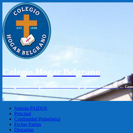
Colegio Hogar Belgrano
"Lo importante es lo que hacemos con el tiempo que nos ha sido dado"… Gan
-
Sistema PAIDOS
Principal
Continuidad Pedagógica
Fechas Patrias
Descargas