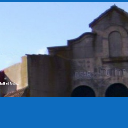
dalf el Gris…