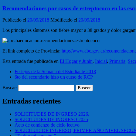
Recomendaciones por casos de estreptococo en las esc
Publicado el
20/09/2018
Modificado el
20/09/2018
Los principales síntomas son fiebre mayor a 38 grados y dolor gargant
El link completo de Provincia:
http://www.abc.gov.ar/recomendaciones
Esta entrada fue publicada en
El Hogar y Junín
,
Inicial
,
Primaria
,
Sec
Festejos de la Semana del Estudiante 2018
6to del secundario hizo un curso de RCP
Buscar:
Entradas recientes
SOLICITUDES DE INGRESO 2026.
SOLICITUDES DE INGRESO 2025
Acto de comienzo de ciclo lectivo
SOLICITUD DE INGRESO, PRIMER AÑO NIVEL SEC
“Te doy mi corazón.”