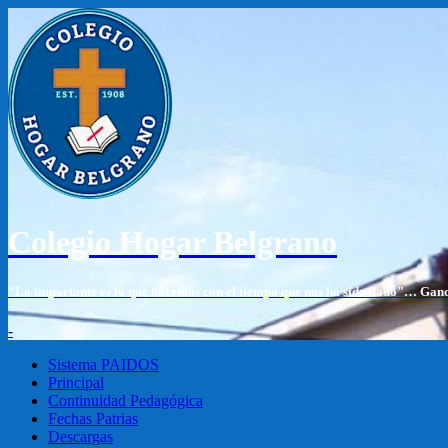
Colegio Hogar Belgrano
"Lo importante es lo que hacemos con el tiempo que nos ha sido dado"… Gan
-
Sistema PAIDOS
Principal
Continuidad Pedagógica
Fechas Patrias
Descargas