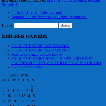
Esta entrada fue publicada en
El Hogar y Junín
,
Eventos
,
Primaria
,
Secundaria
.
Inicio de clases en el nivel secundario
Horarios Educación física 2019. Nivel secundario.
Buscar:
Entradas recientes
SOLICITUDES DE INGRESO 2026.
SOLICITUDES DE INGRESO 2025
Acto de comienzo de ciclo lectivo
SOLICITUD DE INGRESO, PRIMER AÑO NIVEL
SECUNDARIO 2023. COLEGIO HOGAR BELGRANO
“Te doy mi corazón.”
agosto 2026
D
L
M
X
J
V
S
1
2
3
4
5
6
7
8
9
10
11
12
13
14
15
16
17
18
19
20
21
22