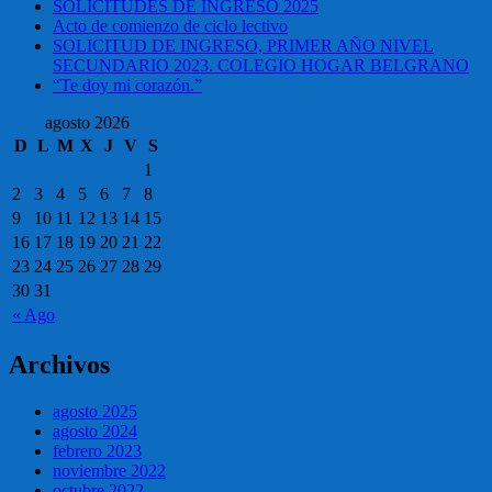
SOLICITUDES DE INGRESO 2025
Acto de comienzo de ciclo lectivo
SOLICITUD DE INGRESO, PRIMER AÑO NIVEL
SECUNDARIO 2023. COLEGIO HOGAR BELGRANO
“Te doy mi corazón.”
agosto 2026
D
L
M
X
J
V
S
1
2
3
4
5
6
7
8
9
10
11
12
13
14
15
16
17
18
19
20
21
22
23
24
25
26
27
28
29
30
31
« Ago
Archivos
agosto 2025
agosto 2024
febrero 2023
noviembre 2022
octubre 2022