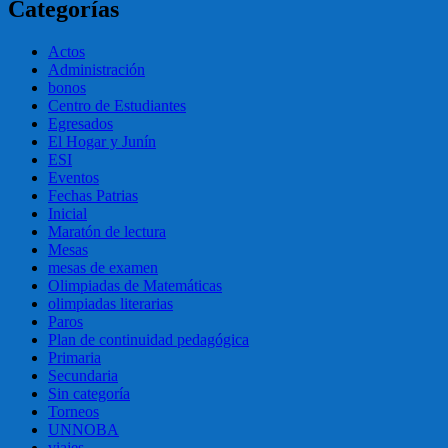
Categorías
Actos
Administración
bonos
Centro de Estudiantes
Egresados
El Hogar y Junín
ESI
Eventos
Fechas Patrias
Inicial
Maratón de lectura
Mesas
mesas de examen
Olimpiadas de Matemáticas
olimpiadas literarias
Paros
Plan de continuidad pedagógica
Primaria
Secundaria
Sin categoría
Torneos
UNNOBA
viajes