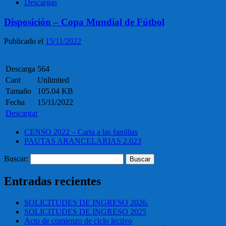
Descargas
Disposición – Copa Mundial de Fútbol
Publicado el
15/11/2022
Descarga
564
Cant
Unlimited
Tamaño
105.04 KB
Fecha
15/11/2022
Descargar
CENSO 2022 – Carta a las familias
PAUTAS ARANCELARIAS 2.023
Buscar:
Entradas recientes
SOLICITUDES DE INGRESO 2026.
SOLICITUDES DE INGRESO 2025
Acto de comienzo de ciclo lectivo