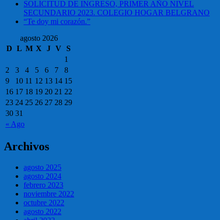
SOLICITUD DE INGRESO, PRIMER AÑO NIVEL
SECUNDARIO 2023. COLEGIO HOGAR BELGRANO
“Te doy mi corazón.”
agosto 2026
D
L
M
X
J
V
S
1
2
3
4
5
6
7
8
9
10
11
12
13
14
15
16
17
18
19
20
21
22
23
24
25
26
27
28
29
30
31
« Ago
Archivos
agosto 2025
agosto 2024
febrero 2023
noviembre 2022
octubre 2022
agosto 2022