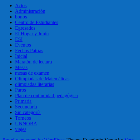
Actos
Administración
bonos
Centro de Estudiantes
Egresados
El Hogar y Junín
ESI
Eventos
Fechas Patrias
Inicial
Maratón de lectura
Mesas
mesas de examen
Olimpiadas de Matemáticas
olimpiadas literarias
Paros
Plan de continuidad pedagógica
Primaria
Secundaria
Sin categoría
Torneos
UNNOBA
viajes
Proudly powered by WordPress
Theme: Eventbrite Venue by
Voce