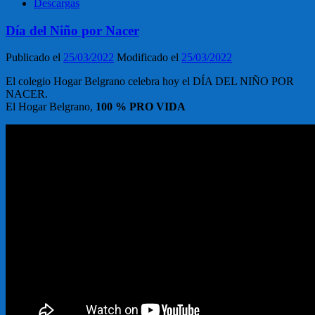
Descargas
Día del Niño por Nacer
Publicado el
25/03/2022
Modificado el
25/03/2022
El colegio Hogar Belgrano celebra hoy el DÍA DEL NIÑO POR
NACER.
El Hogar Belgrano,
100 % PRO VIDA