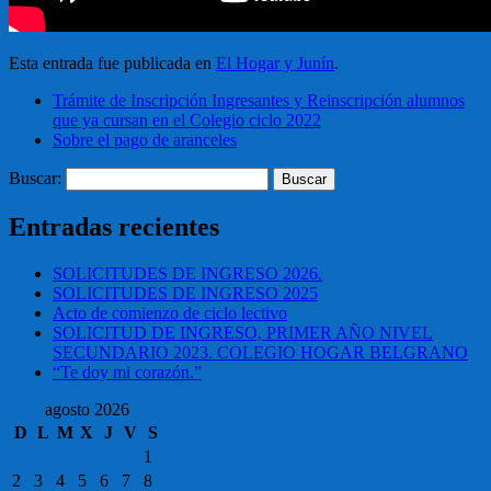
Esta entrada fue publicada en
El Hogar y Junín
.
Trámite de Inscripción Ingresantes y Reinscripción alumnos
que ya cursan en el Colegio ciclo 2022
Sobre el pago de aranceles
Buscar:
Entradas recientes
SOLICITUDES DE INGRESO 2026.
SOLICITUDES DE INGRESO 2025
Acto de comienzo de ciclo lectivo
SOLICITUD DE INGRESO, PRIMER AÑO NIVEL
SECUNDARIO 2023. COLEGIO HOGAR BELGRANO
“Te doy mi corazón.”
agosto 2026
D
L
M
X
J
V
S
1
2
3
4
5
6
7
8