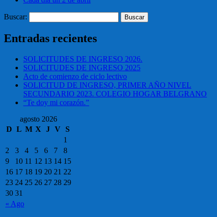
Buscar:
Entradas recientes
SOLICITUDES DE INGRESO 2026.
SOLICITUDES DE INGRESO 2025
Acto de comienzo de ciclo lectivo
SOLICITUD DE INGRESO, PRIMER AÑO NIVEL
SECUNDARIO 2023. COLEGIO HOGAR BELGRANO
“Te doy mi corazón.”
agosto 2026
D
L
M
X
J
V
S
1
2
3
4
5
6
7
8
9
10
11
12
13
14
15
16
17
18
19
20
21
22
23
24
25
26
27
28
29
30
31
« Ago