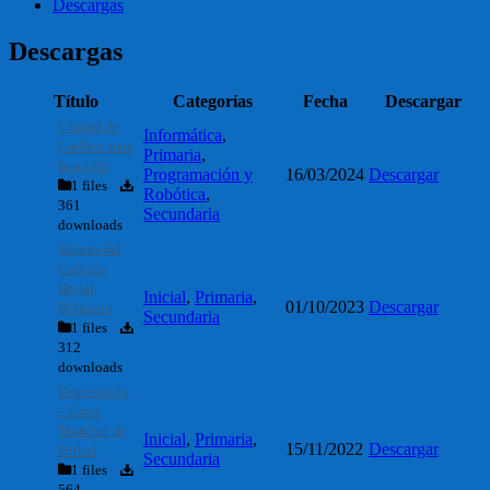
Descargas
Descargas
Título
Categorías
Fecha
Descargar
Ciudad de
Informática
,
Carlitos para
Primaria
,
Imprimir
Programación y
16/03/2024
Descargar
1 files
Robótica
,
361
Secundaria
downloads
Ideario del
Colegio
Hogar
Inicial
,
Primaria
,
01/10/2023
Descargar
Belgrano
Secundaria
1 files
312
downloads
Disposición
– Copa
Mundial de
Inicial
,
Primaria
,
15/11/2022
Descargar
Fútbol
Secundaria
1 files
564