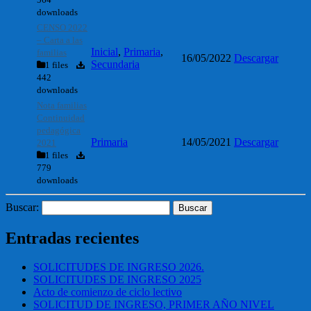
downloads
CENSO 2022
– Carta a las
Inicial
,
Primaria
,
familias
16/05/2022
Descargar
Secundaria
1 files
442
downloads
Nota familias
Continuidad
pedagógica
Primaria
14/05/2021
Descargar
2021
1 files
779
downloads
Buscar:
Entradas recientes
SOLICITUDES DE INGRESO 2026.
SOLICITUDES DE INGRESO 2025
Acto de comienzo de ciclo lectivo
SOLICITUD DE INGRESO, PRIMER AÑO NIVEL